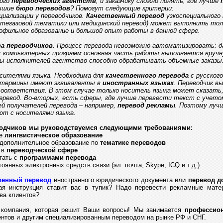
ного
переводческих агентств
, и заказчику сложно понять, где лучше
учшие
бюро переводов
? Помогут следующие критерии:
циализации у переводчиков.
Качественный перевод
узкоспециального 
тегазовой тематики или медицинский перевод) может выполнить тол
фильное образование и большой опыт работы в данной сфере.
за переводчиков
. Процесс перевода невозможно автоматизировать: д
х компьютерных программ основная часть работы выполняется вручн
зы исполнителей агентство способно обрабатывать объемные заказы
сителями языка. Необходима для
качественного перевода
с русского
е термины имеют эквиваленты в
иностранных языках
. Переводчик в
оответствия. В этом случае только носитель языка может сказать,
еревод. Во-вторых, есть сферы, где лучше перевести текст с учет
й получателей перевода – например,
перевод рекламы
. Поэтому луч
ют с носителями языка.
водчиков мы руководствуемся следующими требованиями:
ое
лингвистическое образование
дополнительное образование по
тематике переводов
 в
переводческой сфере
тать с
программами перевода
оянных электронных средств связи (эл. почта, Skype, ICQ и т.д.)
венный перевод
иностранного юридического документа или
перевод д
ая инструкция ставит вас в тупик? Надо перевести рекламные мат
ва клиентов?
а компания, которая решит Ваши вопросы! Мы занимается
профессио
нтов и другим специализированным переводом на рынке РФ и СНГ.