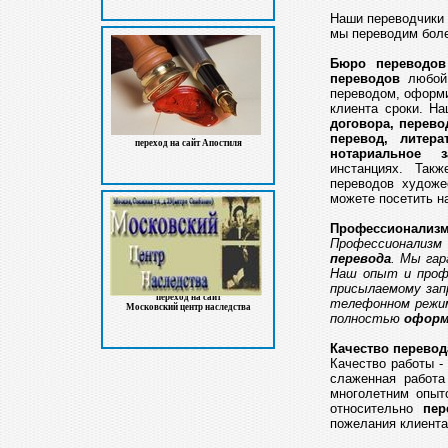
Наши переводчики 
мы переводим боле
Бюро переводов
переводов
любой 
переводом, оформ
клиента сроки. Н
договора, перево
перевод, литер
переход на сайт Апостиля
нотариальное з
инстанциях. Так
переводов художе
можете посетить на
Профессионализм
Профессионализм
перевода
. Мы гар
Наш опыт и проф
присылаемому зап
переход на сайт
телефонном режи
Московский центр наследства
полностью
оформ
Качество перевод
Качество работы -
слаженная работ
многолетним опыт
относительно
пер
пожелания клиента