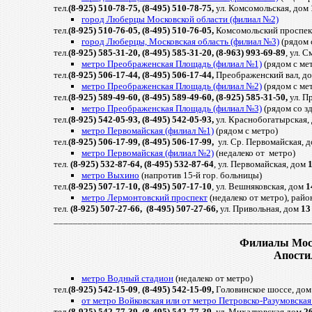
тел.
(8-925) 510-78-75, (8-495) 510-78-75,
ул. Комсомольская, дом
город Люберцы Московской области (филиал №2)
тел.
(8-925) 510-76-05, (8-495) 510-76-05,
Комсомольский проспек
город Люберцы, Московская область (филиал №3)
(рядом 
тел.
(8-925) 585-31-20, (8-495) 585-31-20, (8-963) 993-69-89
, ул. 
метро Преображенская Площадь (филиал №1)
(рядом с ме
тел.
(8-925) 506-17-44, (8-495) 506-17-44,
Преображенский вал, д
метро Преображенская Площадь (филиал №2)
(рядом с ме
тел.
(8-925) 589-49-60, (8-495) 589-49-60, (8-925) 585-31-50,
ул. П
метро Преображенская Площадь (филиал №3)
(рядом со з
тел.
(8-925) 542-05-93, (8-495) 542-05-93,
ул. Краснобогатырская,
метро Первомайская (филиал №1)
(рядом с метро)
тел.
(8-925) 506-17-99, (8-495) 506-17-99,
ул. Ср. Первомайская, 
метро Первомайская (филиал №2)
(недалеко от метро)
тел.
(8-925) 532-87-64, (8-495) 532-87-64
, ул. Первомайская, дом
метро Выхино
(напротив 15-й гор. больницы)
тел.
(8-925) 507-17-10, (8-495) 507-17-10
, ул. Вешняковская, дом
1
метро Лермонтовский проспект
(недалеко от метро), рай
тел.
(8-925) 507-27-66, (8-495) 507-27-66,
ул. Привольная, дом
13
_____________________________________________________
Филиалы Моск
Апости
метро Водный стадион
(недалеко от метро)
тел.
(8-925) 542-15-09
,
(8-495) 542-15-09,
Головинское шоссе, до
от метро Войковская или от метро Петровско-Разумовская
тел.
(8-925) 542-77-39, (8-495) 542-77-39,
ул. Михалковская дом
2