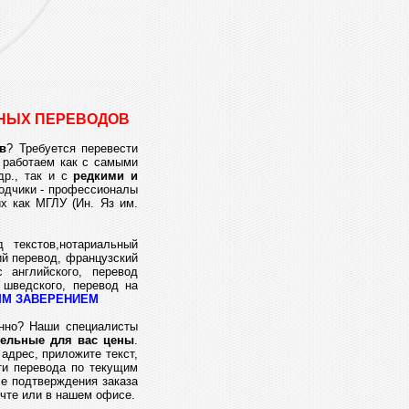
ЬНЫХ ПЕРЕВОДОВ
в
? Требуется перевести
 работаем как с самыми
р., так и с
редкими и
одчики - профессионалы
х как МГЛУ (Ин. Яз им.
 текстов,нотариальный
ий перевод, французский
с английского, перевод
 шведского, перевод на
ЫМ ЗАВЕРЕНИЕМ
онно? Наши специалисты
тельные для вас цены
.
адрес, приложите текст,
ти перевода по текущим
ле подтверждения заказа
чте или в нашем офисе.