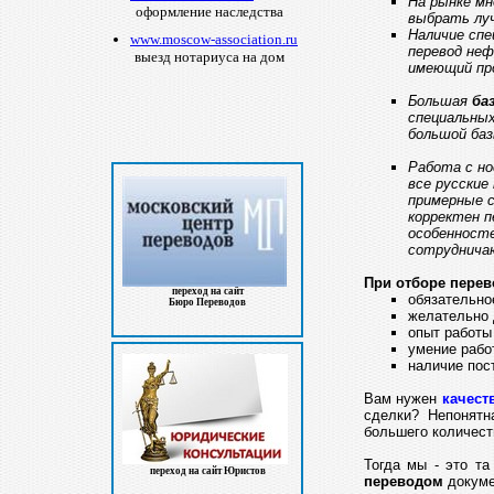
На рынке м
оформление наследства
выбрать л
Наличие спе
www.moscow-association.ru
перевод неф
выезд нотариуса на дом
имеющий про
Большая
ба
специальны
большой ба
Работа с но
все русски
примерные с
корректен п
особенносте
сотруднича
При отборе пере
переход на сайт
обязательн
Бюро Переводов
желательно 
опыт работы
умение рабо
наличие пост
Вам нужен
качест
сделки? Непонятн
большего количест
Тогда мы - это т
переход на сайт Юристов
переводом
докуме