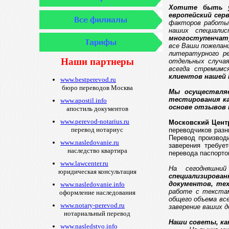
Хотите быть у
европейский сер
факторов работы
наших специали
многоступенчат
все Ваши пожелан
литературного р
Наши партнеры
отдельных случая
всегда стремим
клиентов нашей 
www.bestperevod.ru
бюро переводов Москва
Мы осуществляе
тестирования к
www.apostil.info
основе отзывов 
апостиль документов
www.perevod-notarius.ru
Московский Цент
перевод нотариус
переводчиков раз
Перевод производи
www.nasledovanie.ru
заверения требуе
наследство квартира
перевода паспорто
www.lawcenter.ru
На сегодняшни
юридическая консультация
специализирован
документов, тех
www.nasledovanie.info
работе с текста
оформление наследования
общего объема все
www.notary-perevod.ru
заверение ваших 
нотариальный перевод
Наши советы, ка
www.nasledstvo.info