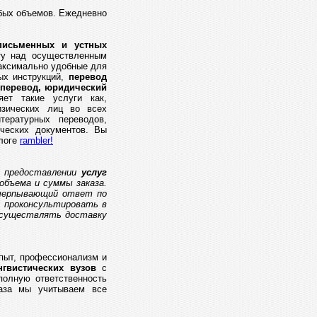
юбых объемов. Ежедневно
письменных и устных
ту над осуществленным
максимально удобные для
х инструкций,
перевод
 перевод, юридический
ет такие услуги как,
зических лиц во всех
тературных переводов,
ических документов. Вы
алоге
rambler!
е предоставлении
услуг
объема и суммы заказа.
счерпывающий ответ по
 проконсультировать в
осуществлять доставку
опыт, профессионализм и
гвистических вузов
с
полную ответственность
аза мы учитываем все