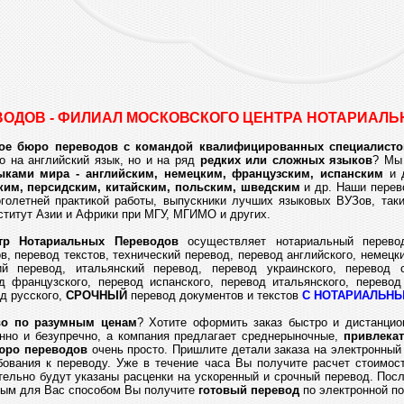
ОДОВ - ФИЛИАЛ МОСКОВСКОГО ЦЕНТРА НОТАРИАЛ
ое бюро переводов с командой квалифицированных специалисто
о на английский язык, но и на ряд
редких или сложных языков
? Мы
ками мира - английским, немецким, французским, испанским
и д
ким, персидским, китайским, польским, шведским
и др. Наши перев
голетней практикой работы, выпускники лучших языковых ВУЗов, таки
ститут Азии и Африки при МГУ, МГИМО и других.
тр Нотариальных Переводов
осуществляет нотариальный перевод
в, перевод текстов, технический перевод, перевод английского, немецк
ий перевод, итальянский перевод, перевод украинского, перевод 
д французского, перевод испанского, перевод итальянского, перевод
од русского,
СРОЧНЫЙ
перевод документов и текстов
С НОТАРИАЛЬН
во по разумным ценам
? Хотите оформить заказ быстро и дистанци
нно и безупречно, а компания предлагает среднерыночные,
привлека
юро переводов
очень просто. Пришлите детали заказа на электронный 
бования к переводу. Уже в течение часа Вы получите расчет стоимос
ельно будут указаны расценки на ускоренный и срочный перевод. Пос
ным для Вас способом Вы получите
готовый перевод
по электронной по