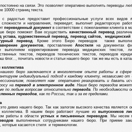
постоянно на связи. Это позволяет оперативно выполнять переводы л
е 10000 страниц текста.
с радостью предоставит профессиональные услуги всех видов
сложности и направления, переведет, выполнит редакторскую рабо
ит
переведенный документ
в соответствии с пожеланиями клиента в 
аше бюро поможет Вам осуществить
качественный перевод
различны
д устава, художественный перевод, перевод сайтов, медицинский
атурный перевод
. Кроме этого Бюро переводов также выполня
аверение документов
, проставление
Апостиля
на документах фи
же выполняем корректирование перевода медицинских текстов, ли
ственных текстов, переводов технических текстов, переводов юрид
ш блог..., почитать новости и статьи нашего бюро так же мы есть в кат
 коллектива
 нашего бюро заключается в многолетнем опыте работы в сфер
антируем индивидуальный подход к каждому клиенту, независимо от 
ессионализм, позволяет нам оперативно реагировать и давать и
росу на
перевод в электронном виде
. Наше бюро переводов может
ме по любым вопросам относительно
перевода
. По необходимости 
ленных переводов
, как по России, так и за ее пределами.
а
 это девиз нашего бюро. Так как залогом высокого качества является 
а коллектива. В нашем бюро работают лучшие из
выпускников лин
ом работы в области
устных и письменных переводов
. Мы несем 
еводов
выполненных сотрудниками нашего бюро. При приеме зак
, которые касаются стиля и терминологии.