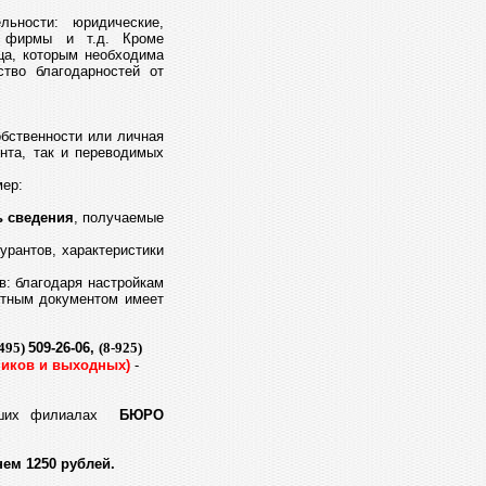
ности: юридические,
ые фирмы и т.д. Кроме
ца, которым необходима
тво благодарностей от
обственности или личная
нта, так и переводимых
мер:
ь сведения
, получаемые
урантов, характеристики
в: благодаря настройкам
ретным документом имеет
-495)
509-26-06,
(8-925)
ников и выходных)
-
наших филиалах
БЮРО
ем 1250 рублей.