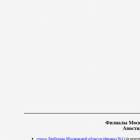
______________________________
Филиалы Моско
Апости
город Люберцы Московской области (филиал №1)
(в цент