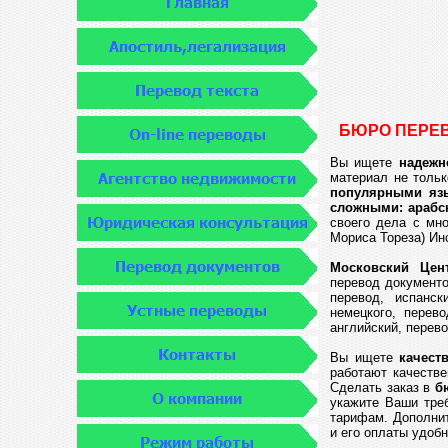
БЮРО ПЕРЕВ
Вы ищете
надежн
материал не тольк
популярными язы
сложными: арабс
своего дела с мно
Мориса Тореза) Ин
Московский Цен
перевод документо
перевод, испанск
немецкого, перево
английский, перев
Вы ищете
качест
работают качестве
Сделать заказ в
б
укажите Ваши тре
тарифам. Дополнит
и его оплаты удоб