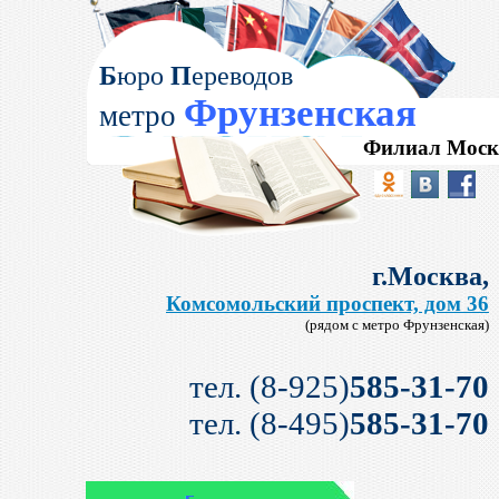
Б
юро
П
ереводов
Фрунзенская
метро
Филиал Моск
г.Москва,
Комсомольский проспект, дом 36
(рядом с метро Фрунзенская)
тел. (8-925)
585-31-70
тел. (8-495)
585-31-70