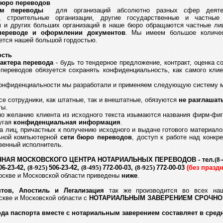
бюро переводов
ем переводы
для организаций абсолютно разных сфер деятель
е, строительные организации, другие государственные и частн
 и других больших организаций в наше бюро обращаются частные ли
переводе и оформлении документов
. Мы имеем большое количес
яется нашей большой гордостью.
ость
актера перевода
- будь то тендерное предложение, контракт, оценка с
переводов обязуется сохранять конфиденциальность, как самого клие
конфиденциальности мы разработали и применяем следующую систему 
се сотрудники, как штатные, так и внештатные, обязуются
не разглашат
ты.
по желанию клиента из исходного текста изымаются названия фирм-фиг
угая
конфиденциальная информация
.
га лиц, причастных к получению исходного и выдаче готового материало
ьной компьютерной
сети бюро переводов
, доступ к работе над конк
венный исполнитель.
НАЯ МОСКОВСКОГО ЦЕНТРА НОТАРИАЛЬНЫХ ПЕРЕВОДОВ - тел.
(8
06-23-42,
(8-925)
506-23-42,
(8-495)
772-00-03,
(8-925)
772-00-03
(без празд
оскве и Московской области приведены
ниже
.
тов, Апостиль и Легализация
так же производится во всех 
кве и Московской области с
НОТАРИАЛЬНЫМ ЗАВЕРЕНИЕМ СРОЧНО
да паспорта вместе с нотариальным заверением составляет в средн