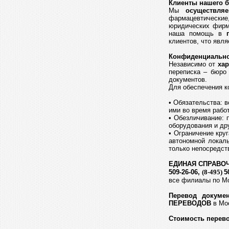
Клиенты нашего 
Мы
осуществля
фармацевтически
юридических фирм
наша помощь в
клиентов, что явл
Конфиденциальн
Независимо от
хар
переписка – бюро 
документов.
Для обеспечения 
• Обязательства: в
ими во время рабо
• Обезличивание: 
оборудования и др
• Ограничение кру
автономной локал
только непосредст
ЕДИНАЯ СПРАВОЧ
509-26-06,
(8-495)
5
все филиалы по М
Перевод докумен
ПЕРЕВОДОВ
в Мос
Стоимость перево