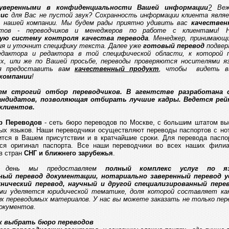
веренными в конфиденциальности Вашей информации
?
Вежл
вис
для Вас не пустой звук? Сохранность информации клиента являе
 нашей компании. Мы будем рады приятно удивить вас
качествен
стов - переводчиков и менеджеров по работе с клиентами! 
ую систему контроля качества перевода
. Менеджер, принимающ
ия и уточнит специфику текста. Далее уже
готовый перевод
подвер
едактора и редактора в той специфической области, к которой
х, или же по Вашей просьбе, переводы проверяются носителями я
ся предоставить вам
качественный продукт
, чтобы видеть в
компании
!
м строгий отбор переводчиков. В агентстве разработана 
андидатов, позволяющая отбирать лучшие кадры. Ведется рей
клиентов.
р Переводов
- сеть бюро переводов по Москве, с большим штатом в
ных языков. Наши переводчики осуществляют переводы паспортов с но
тся в Вашем присутствии и в кратчайшие сроки. Для перевода паспор
тся оригинал паспорта. Все наши переводчики во всех наших фили
в стран
СНГ и ближнего зарубежья
.
й день мы предоставляем
полный комплекс услуг по я
ный перевод документации, нотариально заверенный перевод 
нический перевод, научный и другой специализированный пере
ми уделяется юридической тематике, доля которой составляет ка
х переводимых материалов. У нас вы можете заказать не только пере
документов.
к выбрать бюро переводов