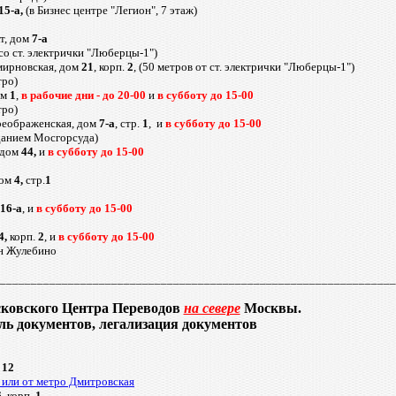
15-а,
(в Бизнес центре "Легион", 7 этаж)
т, дом
7-а
со ст. электрички "Люберцы-1")
Смирновская, дом
21
, корп.
2
, (50 метров от ст. электрички "Люберцы-1")
тро)
ом
1
,
в рабочие дни - до 20-00
и
в субботу до 15-00
тро)
реображенская, дом
7-а
, стр.
1
, и
в субботу до 15-00
данием Мосгорсуда)
 дом
44,
и
в субботу до 15-00
дом
4,
стр.
1
116-а
,
и
в субботу до 15-00
4,
корп.
2
, и
в субботу до 15-00
он Жулебино
_______________________________________________________________
овского Центра Переводов
на севере
Москвы.
ль документов, легализация документов
м
12
 или от метро Дмитровская
6
, корп.
1