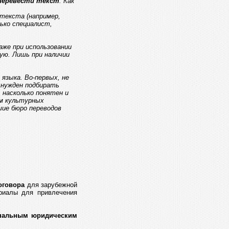
перевести текст
. Как
текста (например,
ько специалист,
аже при использовании
ую. Лишь при наличии
.
 языка. Во-первых, не
ынужден подбирать
 насколько понятен и
ом культурных
шие бюро переводов
оговора
для зарубежной
ериалы для привлечения
нальным юридическим